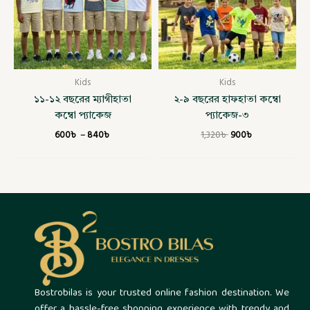
Kids
Kids
১১-১২ বছরের ম্যাগীহাতা
২-৯ বছরের হাফহাতা কম্বো
কম্বো প্যাকেজ
প্যাকেজ-৩
600
৳
–
840
৳
1,320
৳
900
৳
Bostrobilas is your trusted online fashion destination. We
offer a hassle-free shopping experience with trendy and