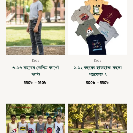
range:
range:
550৳
900৳
through
through
950৳
950৳
Kids
Kids
৬-১৬ বছরের ডেনিম কার্গো
২-১২ বছরের হাফহাতা কম্বো
প্যান্ট
প্যাকেজ-৭
550
৳
–
950
৳
900
৳
–
950
৳
Price
Original
Current
range:
price
price
600৳
was:
is:
through
1,320৳ .
900৳ .
840৳