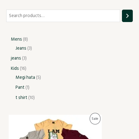
Mens
8
Jeans
3
jeans
3
Kids
16
Megi hata
5
Pant
1
t shirt
10
P
P
Sale
r
i
R
c
e