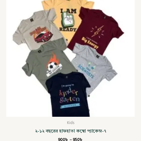
900৳
through
950৳
Kids
২-১২ বছরের হাফহাতা কম্বো প্যাকেজ-৭
900
৳
–
950
৳