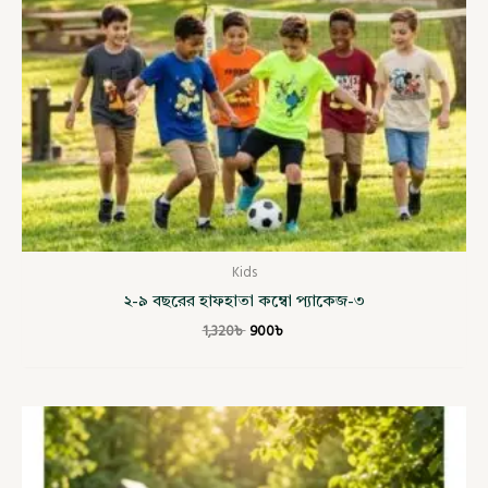
Kids
২-৯ বছরের হাফহাতা কম্বো প্যাকেজ-৩
1,320
৳
900
৳
Price
range:
900৳
through