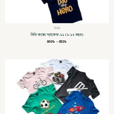
Kids
বিবি কম্বো প্যাকেজ-১১ (২-১২ বছর)
900
৳
–
950
৳
Price
range:
900৳
through
950৳