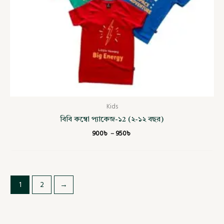
Kids
বিবি কম্বো প্যাকেজ-১2 (২-১২ বছর)
900
৳
–
950
৳
1
2
→