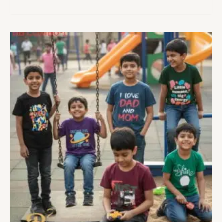
Original
Current
price
price
was:
is:
1,320৳ .
900৳ .