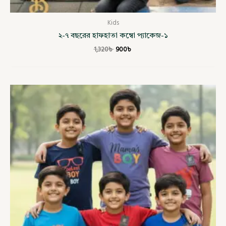
Kids
২-৭ বছরের হাফহাতা কম্বো প্যাকেজ-১
1,320
৳
900
৳
Price
range:
900৳
through
950৳