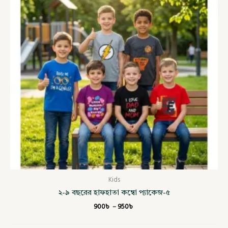
950৳
Kids
২-৯ বছরের হাফহাতা কম্বো প্যাকেজ-৫
900
৳
–
950
৳