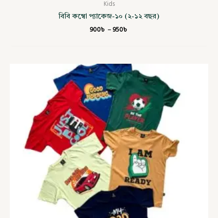
Kids
বিবি কম্বো প্যাকেজ-১০ (২-১২ বছর)
900
৳
–
950
৳
Price
range:
900৳
through
950৳