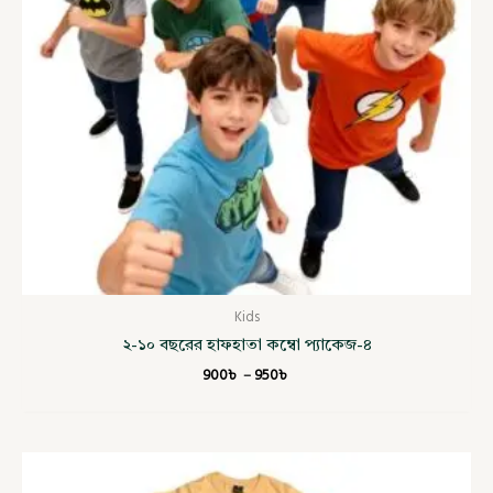
Kids
২-১০ বছরের হাফহাতা কম্বো প্যাকেজ-৪
900
৳
–
950
৳
Price
range: