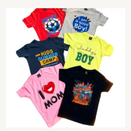
Price
range:
900৳
through
950৳