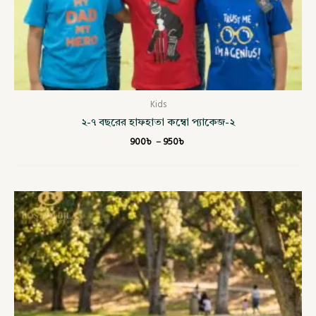
Kids
২-৭ বছরের হাফহাতা কম্বো প্যাকেজ-২
900
৳
–
950
৳
Original
Current
price
price
was:
is:
1,320৳ .
900৳ .